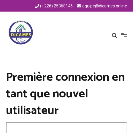
Aller
(+226) 25368146
equipe@dicames.online
au
contenu
Centre de Ressources du DICAMES
Centre de Ressources du DICAMES
Première connexion en
tant que nouvel
utilisateur