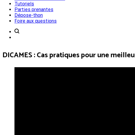
Tutoriels
Parties prenantes
Dépose-thon
Foire aux questions
DICAMES : Cas pratiques pour une meill