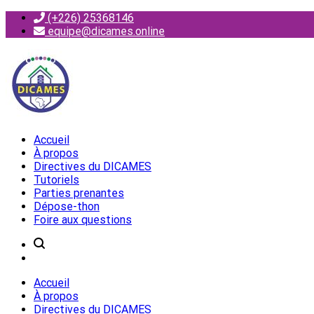
Aller
(+226) 25368146
au
equipe@dicames.online
contenu
Centre de Ressources du DICAMES
Centre de Ressources du DICAMES
Accueil
À propos
Directives du DICAMES
Tutoriels
Parties prenantes
Dépose-thon
Foire aux questions
Accueil
À propos
Directives du DICAMES